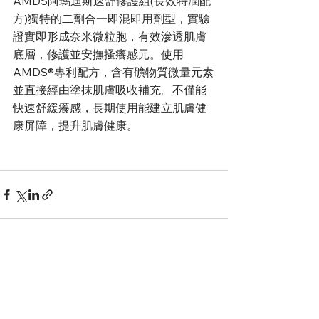
AMDS阿瑪迪斯速舒修護組(長效特潤配
方)獨特的二劑合一即混即用劑型，實驗
證實即形成奈米微粒胞，有效滲透肌膚
底層，修護並安撫搔癢感元。使用
AMDS®專利配方，含有礦物質微量元素
並直接經由塗抹肌膚吸收補充。不僅能
快速舒緩癢感，長期使用能建立肌膚健
康屏障，提升肌膚健康。
查看全部
最新文章