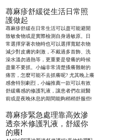
蕁麻疹舒緩從生活日常照
護做起
蕁麻疹舒緩在日常生活可以盡可能避開
致敏食物或是實際檢測自身過敏原。日
常選擇穿著衣物時也可以選擇寬鬆衣物
減少對皮膚的刺激，不戴過多首飾、洗
澡水溫勿過熱等，更重要是發癢的時候
盡量不要抓。小編非常清楚搔癢難耐的
痛苦，怎麼可能不去抓癢呢? 尤其晚上癢
感會特別劇烈，小編推薦一款可以有效
舒緩癢感的修護乳液，讓患者們在就醫
前或是夜晚休息的期間能夠稍稍舒服些!
蕁麻疹緊急處理靠高效滲
透奈米修護乳液，舒緩你
的癢!