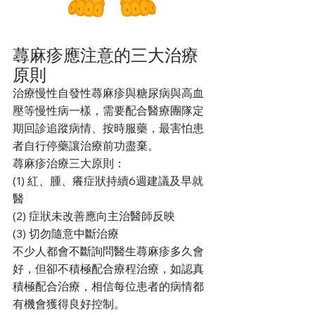
蕁麻疹應注意的三大治療
原則
治療慢性自發性蕁麻疹與糖尿病與高血
壓等慢性病一樣，需要配合醫療團隊定
期回診追蹤病情、按時服藥，最害怕患
者自行停藥讓治療前功盡棄。
蕁麻疹治療三大原則：
(1) 紅、腫、癢症狀持續6週建議及早就
醫
(2) 症狀未改善應向主治醫師反映
(3) 切勿隨意中斷治療
不少人都會不斷詢問醫生蕁麻疹多久會
好，但卻不積極配合療程治療，如認真
積極配合治療，相信每位患者的病情都
有機會獲得良好控制。