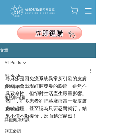
文章
All Posts
All Posts
蕁麻疹是因免疫系統異常所引發的皮膚
疾病，會出現紅腫發癢的膨疹，雖然不
寶媽學園
具致命性，但卻對生活產生嚴重影響。
敏感肌保養
然而，許多患者卻把蕁麻疹當一般皮膚
過敏處理，甚至認為只要忍耐就行，結
微量元素
果不僅不斷復發，反而越演越烈！
其他健康知識
飼主必讀