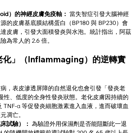
higoid）的神經皮膚免疫軸：
 當失智症引發大腦神經
的皮膚基底膜結構蛋白（BP180 與 BP230）會
抵達皮膚，引發大面積發炎與水泡。統計指出，阿茲
為常人的 2.6 倍。
」（Inflammaging）的逆轉實
膚病，表皮滲透屏障的自然退化也會引發「發炎老
—一種慢性、低度的全身性發炎狀態。老化皮膚因持續的
6 及 TNF-α 等促發炎細胞激素進入血液，進而破壞血
元凋亡。 
臨床試驗）：
 為驗證外用保濕劑是否能阻斷此一退
 的隨機開放標籤前導試驗對 200 名 65 歲以上長