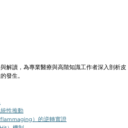
接與解讀，為專業醫療與高階知識工作者深入剖析皮
症的發生。
集
系統性推動
lammaging）的逆轉實證
Hit）機制