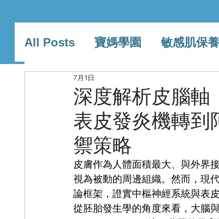
All Posts
寶媽學園
敏感肌保
關於AMDS
產品系
7月1日
精選文章
深度解析皮腦軸（Sk
表皮發炎機轉到
禦策略
皮膚作為人體面積最大、與外界
視為被動的周邊組織。然而，現代學界已
論框架，證實中樞神經系統與表
從胚胎發生學的角度來看，大腦