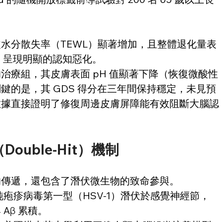
水分散失率（TEWL）顯著增加，且整體退化量表
，呈現明顯的認知惡化。 
治療組，其皮膚表面 pH 值顯著下降（恢復微酸性
鍵的是，其 GDS 得分在三年間保持穩定，未見預
數據直接證明了修復周邊皮膚屏障能有效阻斷大腦認
uble-Hit）機制
傳遞，還包含了潛伏微生物的致命參與。 
純疱疹病毒第一型（HSV-1）潛伏於感覺神經節，
β 累積。 