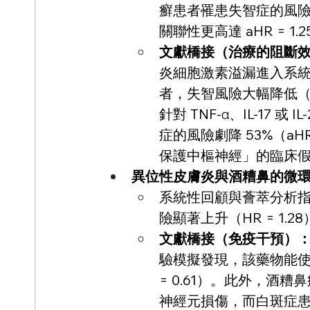
癬患者罹患失智症的風險顯
關聯性更高達 aHR = 1.2
文獻橋接（治療的阻斷
炎細胞激素溢漏進入系統
者，失智風險大幅降低（a
針對 TNF-α、IL-17 
症的風險劇降 53%（aH
保護中樞神經」的臨床假
異位性皮膚炎與酒糟鼻的微
系統性回顧與薈萃分析
險顯著上升（HR = 1.28
文獻橋接（免疫干預）
驗模擬發現，該藥物能使
= 0.61）。此外，酒
神經元損傷，而白斑症患