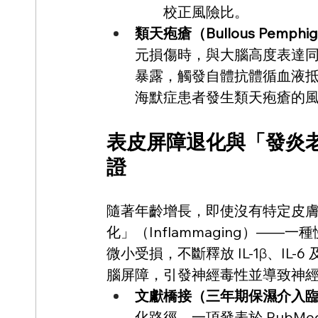
校正風險比。 
類天疱瘡（Bullous Pemp
元損傷時，與大腦高度表達同源
暴露，觸發自體抗體循血液
海默症患者發生類天疱瘡的風險
表皮屏障退化與「發炎老化
證
隨著年齡增長，即使沒有特定皮
化」（Inflammaging）—
微小受損，不斷釋放 IL-1β、IL-
腦屏障，引發神經毒性並導致神經
文獻橋接（三年期保濕介入
化路徑，一項發表於 PubMed