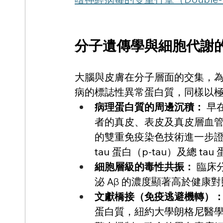
分子遺傳學與細胞代謝
大腦與皮膚在分子層面的交集，
病的標誌性異常蛋白質，同樣以極
病理蛋白質的周邊沉積：
 
者的真皮、表皮及真皮層血管
的雙重免疫染色技術進一步證實
tau 蛋白（p-tau）及總 t
細胞層級的毒性共振：
 臨
泌 Aβ 的濃度顯著高於健康對
文獻橋接（免疫逃避機轉）
蛋白質，紐約大學朗格尼醫學中心