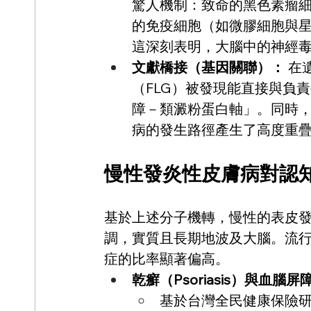
驚人機制：致命的黑色素瘤細
的免疫細胞（如微膠細胞與
這深刻表明，大腦中的神經毒
文獻橋接（基因關聯）：
 
（FLG）被發現能直接與負責生
障－類澱粉蛋白軸」。同時，阿
病的發生路徑產生了高度重疊
慢性發炎性皮膚病對認
基於上述分子機轉，慢性的表皮
調，實質且長期地波及大腦。流
症的比率顯著偏高。 
乾癬（Psoriasis）與血腦
基於台灣全民健康保險研