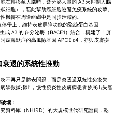
胞在轉移至大腦時，會分泌大量的 Aβ 來抑制大腦
星狀細胞），藉此幫助癌細胞逃避免疫系統的攻擊。
性機轉在周邊組織中是同步活躍的。 
在遺傳學上，維持表皮屏障功能的聚絲蛋白基因
成 Aβ 的 β-分泌酶（BACE1）結合，構建了「屏
茲海默症的高風險基因 APOE ε4，亦與皮膚疾
。 
知衰退的系統性推動
發炎不再只是體表問題，而是會透過系統性免疫失
行病學數據指出，慢性發炎性皮膚病患者發展出失智
屏障破壞：
究資料庫（NHIRD）的大規模世代研究證實，乾