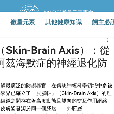
養
微量元素
其他健康知識
飼主必
列
認識微量元素
寵物專區
in-Brain Axis）：從
阿茲海默症的神經退化防
接觸最廣泛的防禦器官，在傳統神經科學領域中多被
確立了「皮腦軸」（Skin-Brain Axis）的理
皮組織之間存在著高度動態且雙向的交互作用網絡。
與皮膚皆發源於同一個胚層——外胚層