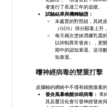
者進行了長達三年的追蹤。 
試驗結果與機轉驗證：
未處置的對照組，其經皮
（GDS）得分顯著上升
每天兩次塗抹潤膚乳霜的
以抑制異常發炎），更關
期中的認知衰退。這項
知衰退。
嗜
神經病毒的雙重打擊（Do
皮腦軸的網絡中不僅有細胞激素的
發炎風暴喚醒休眠病毒：
 單
其反覆活化會引發神經發炎與 A