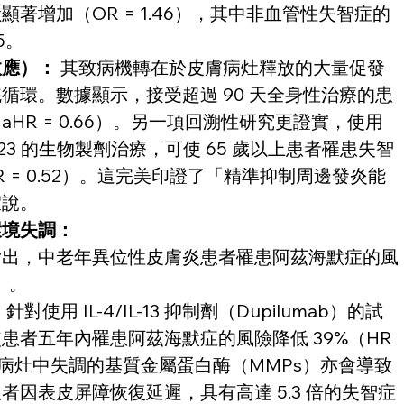
著增加（OR = 1.46），其中非血管性失智症的
5。 
效應）：
 其致病機轉在於皮膚病灶釋放的大量促發
循環。數據顯示，接受超過 90 天全身性治療的患
HR = 0.66）。另一項回溯性研究更證實，使用
或 IL-23 的生物製劑治療，可使 65 歲以上患者罹患失智
R = 0.52）。這完美印證了「精準抑制周邊發炎能
說。 
環境失調：
指出，中老年異位性皮膚炎患者罹患阿茲海默症的風
）。 
：
 針對使用 IL-4/IL-13 抑制劑（Dupilumab）的試
患者五年內罹患阿茲海默症的風險降低 39%（HR 
糟鼻病灶中失調的基質金屬蛋白酶（MMPs）亦會導致
者因表皮屏障恢復延遲，具有高達 5.3 倍的失智症