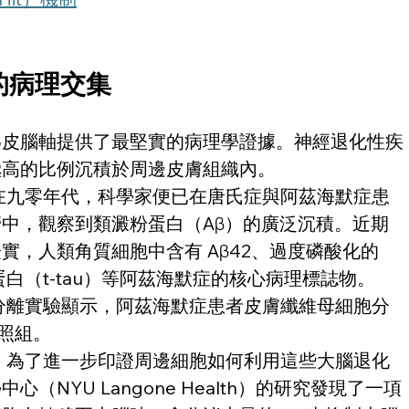
的病理交集
為皮腦軸提供了最堅實的病理學證據。神經退化性疾
高的比例沉積於周邊皮膚組織內。 
早在九零年代，科學家便已在唐氏症與阿茲海默症患
中，觀察到類澱粉蛋白（Aβ）的廣泛沉積。近期
，人類角質細胞中含有 Aβ42、過度磷酸化的 
au 蛋白（t-tau）等阿茲海默症的核心病理標誌物。 
床分離實驗顯示，阿茲海默症患者皮膚纖維母細胞分
照組。 
：
 為了進一步印證周邊細胞如何利用這些大腦退化
（NYU Langone Health）的研究發現了一項