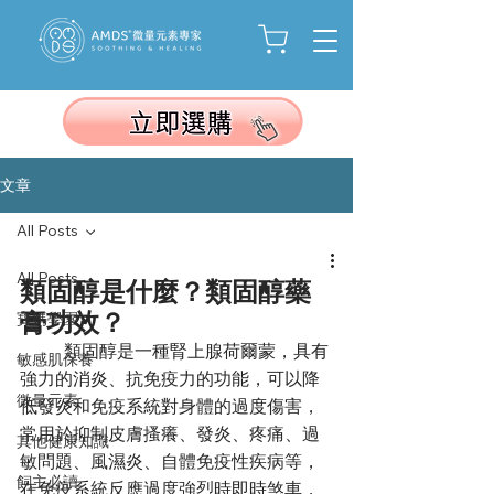
文章
All Posts
All Posts
類固醇是什麼？類固醇藥
膏功效？
寶媽學園
	類固醇是一種腎上腺荷爾蒙，具有
敏感肌保養
強力的消炎、抗免疫力的功能，可以降
微量元素
低發炎和免疫系統對身體的過度傷害，
常用於抑制皮膚搔癢、發炎、疼痛、過
其他健康知識
敏問題、風濕炎、自體免疫性疾病等，
飼主必讀
在免疫系統反應過度強烈時即時煞車，