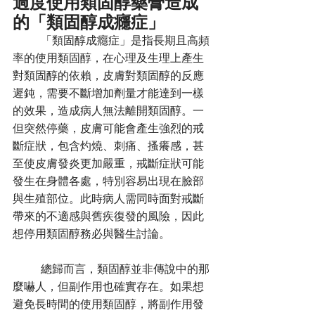
過度使用類固醇藥膏造成
的「類固醇成癮症」
	「類固醇成癮症」是指長期且高頻
率的使用類固醇，在心理及生理上產生
對類固醇的依賴，皮膚對類固醇的反應
遲鈍，需要不斷增加劑量才能達到一樣
的效果，造成病人無法離開類固醇。一
但突然停藥，皮膚可能會產生強烈的戒
斷症狀，包含灼燒、刺痛、搔癢感，甚
至使皮膚發炎更加嚴重，戒斷症狀可能
發生在身體各處，特別容易出現在臉部
與生殖部位。此時病人需同時面對戒斷
帶來的不適感與舊疾復發的風險，因此
想停用類固醇務必與醫生討論。
	總歸而言，類固醇並非傳說中的那
麼嚇人，但副作用也確實存在。如果想
避免長時間的使用類固醇，將副作用發