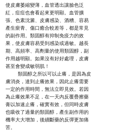
使皮膚萎縮變薄，血管透出讓臉色泛
紅，痘痘也會看起來更明顯。血管擴
張、色素沈澱、皮膚感染、酒糟、容易
產生瘀青、傷口癒合較差等，都是常見
的副作用。類固醇有抑制免疫力的效
果，使皮膚容易受到感染或過敏。越長
期、高頻率、高劑量的使用類固醇，副
作用越明顯。如果沒有好好處理，皮膚
甚至會變成敏弱肌！
	類固醇之所以可以止癢，是因為皮
膚消炎，達到止癢效果，因此止癢需要
一定的作用時間，無法立即見效。若因
為止癢效果不足，在一天內反覆疊擦藥
膏以加速止癢，確實有效，但同時皮膚
也吸收了過量的類固醇，產生副作用的
機率大大增加，後續斷藥的反彈更加痛
苦。