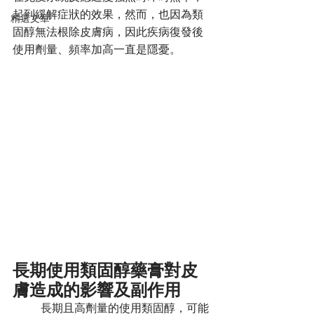
起到緩解症狀的效果，然而，也因為類
精選文章
固醇無法根除皮膚病，因此疾病復發後
使用劑量、頻率加高一直是隱憂。
長期使用類固醇藥膏對皮
膚造成的影響及副作用
	長期且高劑量的使用類固醇，可能