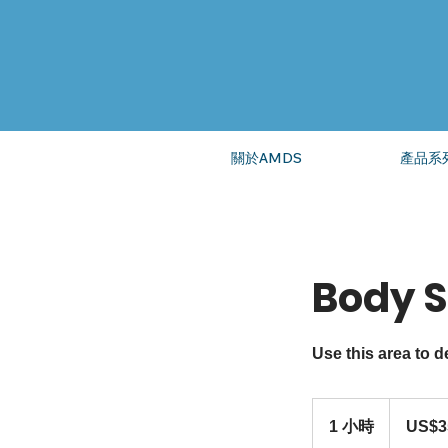
關於AMDS
產品系
Body 
Use this area to d
35
美
1 小時
1
US$3
元