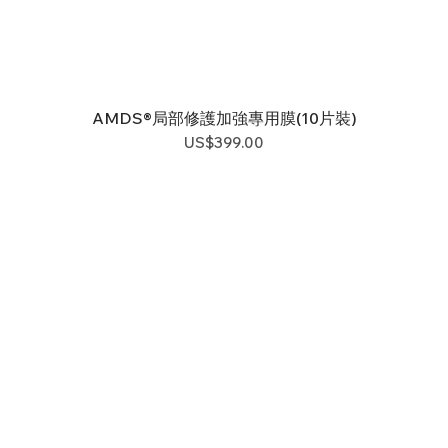
AMDS®局部修護加強專用膜(10片裝)
價格
US$399.00
系列
寵物專區
認識微量元素
專利與實證
eanbt.com