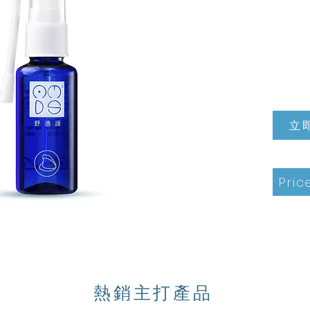
立
Pric
​熱銷主打產品