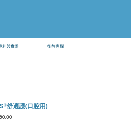
專利與實證
衛教專欄
S®舒適護(口腔用)
價
80.00
格